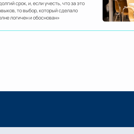
лгий срок, и, если учесть, что за это
авыков, то выбор, который сделало
лне логичен и обоснован»