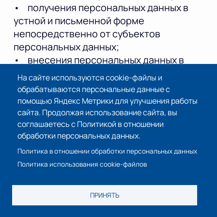
• получения персональных данных в
устной и письменной форме
непосредственно от субъектов
персональных данных;
• внесения персональных данных в
журналы, реестры и информационные
На сайте используются cookie-файлы и
системы Оператора;
обрабатываются персональные данные с
• использования иных способов
помощью Яндекс Метрики для улучшения работы
обработки персональных данных.
сайта. Продолжая использование сайта, вы
4.6. Не допускается раскрытие третьим
соглашаетесь с Политикой в отношении
обработки персональных данных.
лицам и распространение персональных
данных без согласия субъекта
Политика в отношении обработки персональных данных
персональных данных, если иное не
Политика использования cookie-файлов
предусмотрено федеральным законом.
Согласие на обработку персональных
ПРИНЯТЬ
данных, разрешенных субъектом
персональных данных для