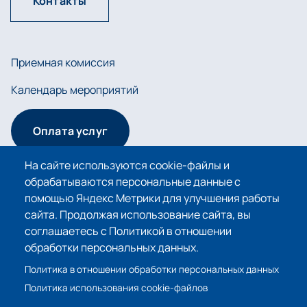
Контакты
Приемная комиссия
Календарь мероприятий
Оплата услуг
На сайте используются cookie-файлы и
обрабатываются персональные данные с
Сведения об образовательной организации
помощью Яндекс Метрики для улучшения работы
сайта. Продолжая использование сайта, вы
Политика в отношении обработки персональных
соглашаетесь с Политикой в отношении
данных
обработки персональных данных.
Политика использования cookie-файлов
Политика в отношении обработки персональных данных
Политика использования cookie-файлов