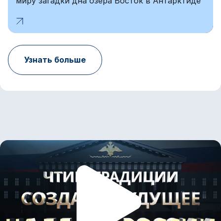
миру загадки дна озера Восток в Антарктиде
Узнать больше