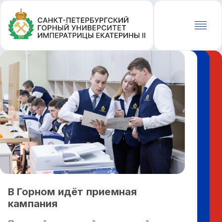
Перейти
к
основному
содержанию
В Горном идёт приемная
Наци
кампания
горн