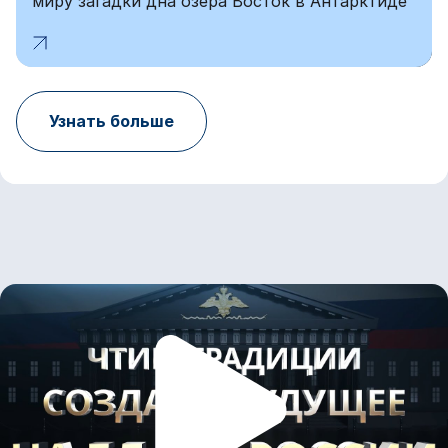
миру загадки дна озера Восток в Антарктиде
Узнать больше