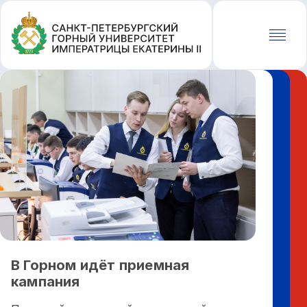
Перейти
к
основному
содержанию
В Горном идёт приемная
Наци
кампания
горн