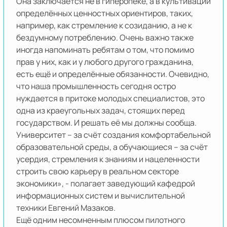
Она заключается не в гиперопеке, а в культивации
определённых ценностных ориентиров, таких,
например, как стремление к созиданию, а не к
бездумному потреблению. Очень важно также
иногда напоминать ребятам о том, что помимо
прав у них, как и у любого другого гражданина,
есть ещё и определённые обязанности. Очевидно,
что наша промышленность сегодня остро
нуждается в притоке молодых специалистов, это
одна из краеугольных задач, стоящих перед
государством. И решать её мы должны сообща.
Университет – за счёт создания комфортабельной
образовательной среды, а обучающиеся – за счёт
усердия, стремления к знаниям и нацеленности
строить свою карьеру в реальном секторе
экономики», - полагает заведующий кафедрой
информационных систем и вычислительной
техники Евгений Мазаков.
Ещё одним несомненным плюсом пилотного