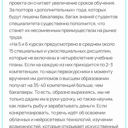
проекта он считает увеличение сроков обучения.
За полтора «дополнительных» года, которых
будут лишены бакалавры, багаж знаний студентов
специалитета существенно пополнится, что
станет их несомненным преимуществом на рынке
труда.
«На 5 и 6 курсах предусмотрено в среднем около
15 специальных и узкоспециальных дисциплин,
которые не включены в четырёхлетние учебные
планы. Если на каждую из них приходится по 2-3
компетенции, то наши первокурсники к моменту
вручения им дипломов о высшем образовании
получат на 35-40 компетенций больше, чем
бакалавры. То есть, образно выражаясь, мы не
только дадим им в руки удочку, но также научим,
как ловить рыбу и зарабатывать деньги. Если
конкретизировать, то речь идёт об освоении
облачных и нейросетевых технологий, изучении
возможностей, которые открывает искусственный