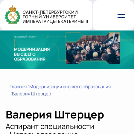
Перейти
к
основному
содержанию
Главная
Модернизация высшего образования
Валерия Штерцер
Валерия Штерцер
Аспирант специальности