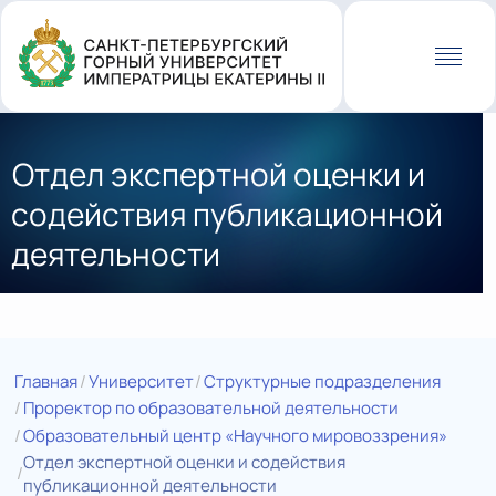
Перейти
к
основному
содержанию
Отдел экспертной оценки и
содействия публикационной
деятельности
Главная
Университет
Структурные подразделения
Проректор по образовательной деятельности
Образовательный центр «Научного мировоззрения»
Отдел экспертной оценки и содействия
публикационной деятельности