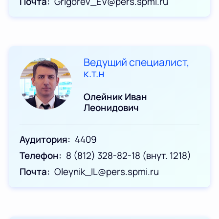
Почта
Grigorev_EV@pers.spmi.ru
Ведущий специалист,
к.т.н
Олейник Иван
Леонидович
Аудитория
4409
Телефон
8 (812) 328-82-18 (внут. 1218)
Почта
Oleynik_IL@pers.spmi.ru