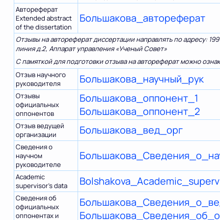
Автореферат
Большакова_автореферат
Extended abstract
of the dissertation
Отзывы на автореферат диссертации направлять по адресу: 1991
линия д.2, Аппарат управления «Ученый Совет»
С памяткой для подготовки отзыва на автореферат можно озна
Отзыв научного
Большакова_научный_рук
руководителя
Отзывы
Большакова_оппонент_1
официальных
Большакова_оппонент_2
оппонентов
Отзыв ведущей
Большакова_вед_орг
организации
Сведения о
Большакова_Сведения_о_на
научном
руководителе
Academic
Bolshakova_Academic_supervi
supervisor’s data
Сведения об
Большакова_Сведения_о_ве
официальных
Большакова_Сведения_об_о
оппонентах и