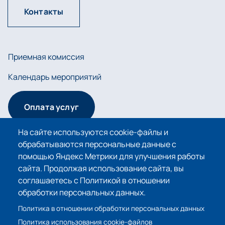
Контакты
Приемная комиссия
Календарь мероприятий
Оплата услуг
На сайте используются cookie-файлы и
обрабатываются персональные данные с
Сведения об образовательной организации
помощью Яндекс Метрики для улучшения работы
сайта. Продолжая использование сайта, вы
Политика в отношении обработки персональных
соглашаетесь с Политикой в отношении
данных
обработки персональных данных.
Политика использования cookie-файлов
Политика в отношении обработки персональных данных
Политика использования cookie-файлов