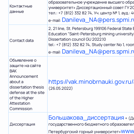
образовательное учреждение высшего обр
Контактные
университет» Диссертационный совет ГУ 20
данные
тел.: +7 (812) 332 82 74, Уч. центр № 1, ауд.: 
Danileva_NA@pers.spmi.r
е-mail:
2, 21 line, St. Petersburg 199106 Federal State
Education "Saint-Petersburg mining university
Dissertation council GU 2022.10
Contact data
tel.: +7 (812) 332 82 74, Study center No 1, roo
Danileva_NA@pers.spmi.r
е-mail:
Объявление о
защите на сайте
ВАК
Announcement
https://vak.minobrnauki.gov.
about a
dissertation thesis
(26.05.2022)
defense at the site
of the Higher
Attestation
Commission
Большакова_диcсертация
+ (Д
Диссертация
государственного бюджетного образовател
www.
Петербургский горный университет»