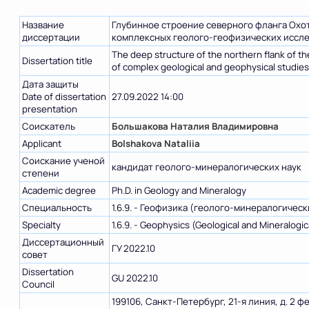
Название
Глубинное строение северного фланга Охо
диссертации
комплексных геолого-геофизических иссл
The deep structure of the northern flank of th
Dissertation title
of complex geological and geophysical studie
Дата защиты
Date of dissertation
27.09.2022 14:00
presentation
Соискатель
Большакова Наталия Владимировна
Applicant
Bolshakova Nataliia
Соискание ученой
кандидат геолого-минералогических наук
степени
Academic degree
Ph.D. in Geology and Mineralogy
Специальность
1.6.9. - Геофизика (геолого-минералогическ
Specialty
1.6.9. - Geophysics (Geological and Mineralogi
Диссертационный
ГУ 2022.10
совет
Dissertation
GU 2022.10
Council
199106, Санкт-Петербург, 21-я линия, д. 2