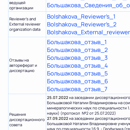
ведущей
Большакова_Сведения_об_
организации
Bolshakova_Reviewer’s_1
Reviewer’s and
Bolshakova_Reviewer’s_2
External reviewer
organization data
Bolshakova_External_reviewe
Большакова_отзыв_1
Большакова_отзыв_2
Большакова_отзыв_3
Отзывы на
Большакова_отзыв_4
автореферат и
диссертацию
Большакова_отзыв_5
Большакова_отзыв_6
Большакова_отзыв_7
25.07.2022
на заседании диссертационного
Большаковой Наталии Владимировны на сои
минералогических наук по специальности 1.
науки) (протокол №2 от 25.07.2022)
Решения
27.09.2022
на заседании диссертационного 
диссертационного
Большаковой Наталии Владимировне учену
совета
наук по специальности 1.6.9. - Геофизика 