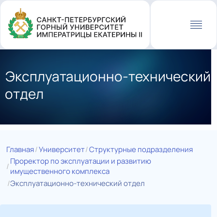
Перейти
к
основному
содержанию
Эксплуатационно-технический
отдел
Главная
Университет
Структурные подразделения
Проректор по эксплуатации и развитию
имущественного комплекса
Эксплуатационно-технический отдел