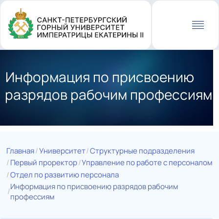
Перейти
к
основному
содержанию
Информация по присвоению
разрядов рабочим профессиям
Главная
Университет
Структурные подразделения
Первый проректор
Управление по работе с персоналом
Отдел по развитию персонала
Информация по присвоению разрядов рабочим
профессиям