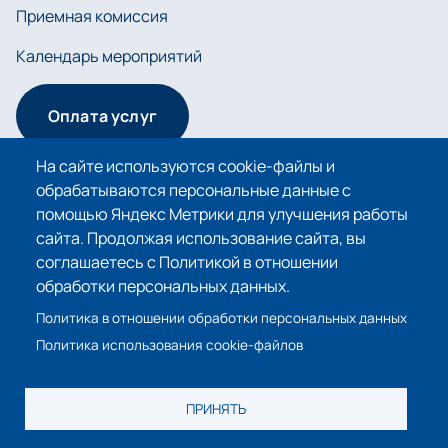
Приемная комиссия
Календарь мероприятий
Оплата услуг
На сайте используются cookie-файлы и
обрабатываются персональные данные с
Сведения об образовательной организации
помощью Яндекс Метрики для улучшения работы
сайта. Продолжая использование сайта, вы
Политика в отношении обработки персональных
соглашаетесь с Политикой в отношении
данных
обработки персональных данных.
Политика использования cookie-файлов
Политика в отношении обработки персональных данных
Политика использования cookie-файлов
© 2026 Санкт-Петербургский горный университет
ПРИНЯТЬ
императрицы Екатерины II