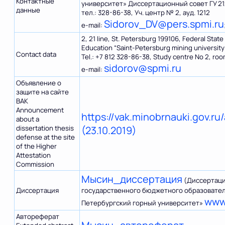
Контактные
университет» Диссертационный совет ГУ 21
данные
тел.: 328-86-38, Уч. центр № 2, ауд. 1212
Sidorov_DV@pers.spmi.ru
е-mail:
2, 21 line, St. Petersburg 199106, Federal Stat
Education “Saint-Petersburg mining university
Contact data
Tel.: +7 812 328-86-38, Study centre No 2, roo
sidorov@spmi.ru
е-mail:
Объявление о
защите на сайте
ВАК
Announcement
https://vak.minobrnauki.gov.
about a
dissertation thesis
(23.10.2019)
defense at the site
of the Higher
Attestation
Commission
Мысин_диссертация
(Диссертаци
Диссертация
государственного бюджетного образовател
www
Петербургский горный университет»
Автореферат