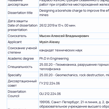
Название
Разработка конструкции скважинного заря
диссертации
работ при отработке месторождений желез
Designing a borehole charge to improve the effi
Dissertation title
mines
Дата защиты
Date of dissertation
26.12.2019 в 13 ч. 00 мин.
presentation
Соискатель
Мысин Алексей Владимирович
Applicant
Mysin Alexey
Соискание ученой
кандидат технических наук
степени
Academic degree
Ph.D in Engineering
25.00.20 – Геомеханика, разрушение горных
Специальность
теплофизика
Specialty
25.00.20 - Geomechanics, rock destruction, 
Диссертационный
ГУ 212.224.06
совет
Dissertation
GU 212.224.06
Council
199106, Санкт-Петербург, 21-я линия, д. 2
образовательное учреждение высшего обр