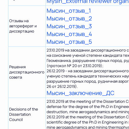
Mysin_External reviewer organ
Мысин_отзыв_1
Мысин_отзыв_2
Отзывы на
Мысин_отзыв_3
автореферат и
диссертацию
Мысин_отзыв_4
Мысин_отзыв_5
23.10.2019 на заседании диссертационного 
на соискание ученой степени кандидата тех
Геомеханика, разрушение горных пород, ру
(протокол № 20 от 23.10.2019);
Решения
26.12.2019 - на заседании диссертационног
диссертационного
ученую степень кандидата технических наук
совета
разрушение горных пород, рудничная аэро
26 от 26.12.2019).
Мысин_заключение_ДС
23.10.2019 at the meeting of the Dissertation C
defense for the degree of the Ph.D in Enginee
Decisions of the
destruction, mine aerogasdynamics and mining
Dissertation
26.12.2019 at the meeting of the Dissertation 
Council
scientific degree of the Ph.D in Engineering i
mine aerogasdynamics and mining thermophysi