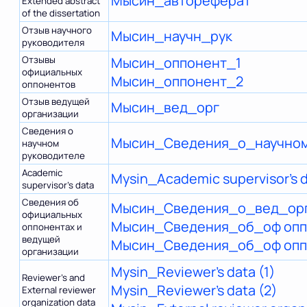
Мысин_автореферат
Extended abstract
of the dissertation
Отзыв научного
Мысин_научн_рук
руководителя
Отзывы
Мысин_оппонент_1
официальных
Мысин_оппонент_2
оппонентов
Отзыв ведущей
Мысин_вед_орг
организации
Сведения о
Мысин_Сведения_о_научно
научном
руководителе
Academic
Mysin_Academic supervisor’s 
supervisor’s data
Сведения об
Мысин_Сведения_о_вед_ор
официальных
Мысин_Сведения_об_оф опп
оппонентах и
ведущей
Мысин_Сведения_об_оф оп
организации
Mysin_Reviewer’s data (1)
Reviewer’s and
Mysin_Reviewer’s data (2)
External reviewer
organization data