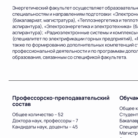
Энергетический факультет осуществляет образователь
специальностям и направлениям подготовки: «Электрон
(бакалавриат, магистратура), «Теплоэнергетика и теплот
аспирантура), «Электроэнергетика и электротехника» (б
аспирантура); «Радиоэлектронные системы и комплексы»
(специалитет по электрификации горных предприятий), «
также по формированию дополнительных компетенций ст
профессиональной деятельности и по программам доп
образования, связанным со спецификой факультета.
Профессорско-преподавательский
Обуча
состав
Общее к
Общее количество – 52
Студент
Доктора наук, профессоры – 7
Бакалав
Кандидаты наук, доценты – 45
Специал
Магистр