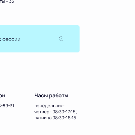
ты – 35
х сессии
он
Часы работы
8-89-31
понедельник-
четверг 08:30-17:15;
пятница 08:30-16:15