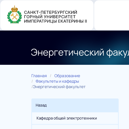
Перейти
к
основному
содержанию
Энергетический факу
Главная
Образование
Факультеты и кафедры
Энергетический факультет
Назад
Кафедра общей электротехники