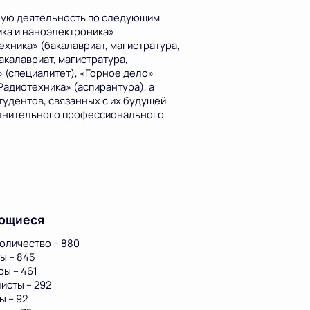
ную деятельность по следующим
ика и наноэлектроника»
ехника» (бакалавриат, магистратура,
акалавриат, магистратура,
 (специалитет), «Горное дело»
Радиотехника» (аспирантура), а
удентов, связанных с их будущей
олнительного профессионального
ющиеся
оличество – 880
ы – 845
ры – 461
исты – 292
ы – 92