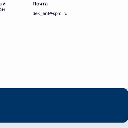
ый
Почта
он
dek_enf@spmi.ru