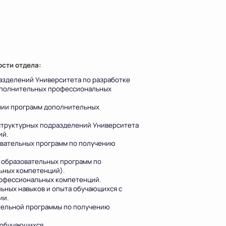
сти отдела:
азделений Университета по разработке
ополнительных профессиональных
ении программ дополнительных
 структурных подразделений Университета
ий.
овательных программ по получению
 образовательных программ по
ьных компетенций).
офессиональных компетенций.
ьных навыков и опыта обучающихся с
ии.
тельной программы по получению
 обучающихся.