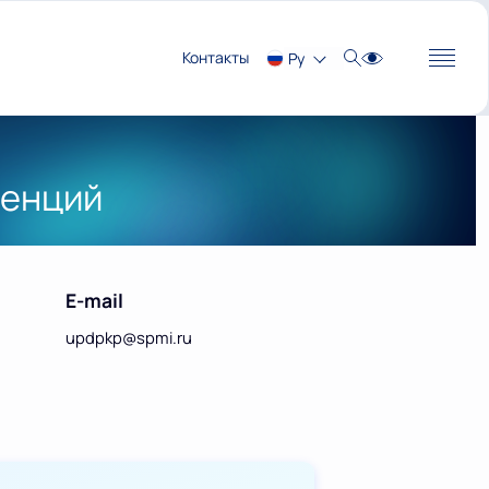
Контакты
Ру
тенций
E-mail
updpkp@spmi.ru