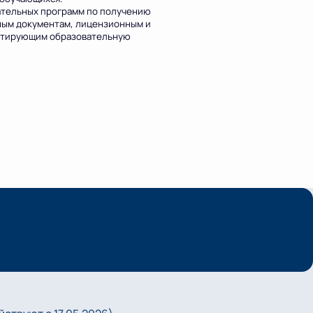
ательных программ по получению
ым документам, лицензионным и
ентирующим образовательную