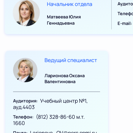
Начальник отдела
Аудит
Телеф
Матвеева Юлия
Геннадьевна
E-mail
Ведущий специалист
Ларионова Оксана
Валентиновна
Учебный центр №1,
Аудитория
ауд.4403
(812) 328-86-60 м.т.
Телефон
1660
Larionova_OV@pers.spmi.ru
Почта