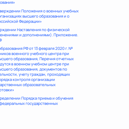
зования»
утверждении Положения о военных учебных
ганизациях высшего образования и о
Российской Федерации»
верждении Наставления по физической
менениями и дополнениями). Приложение.
Ф
бразования РФ от 13 февраля 2020 г. №
ников военного учебного центра при
ысшего образования, Перечня отчетных
едутся в военном учебном центре при
ысшего образования, документов по
льности, учету граждан, проходящих
орядка контроля организации
дарственных образовательных
отовки»
определении Порядка приема и обучения
 федеральных государственных