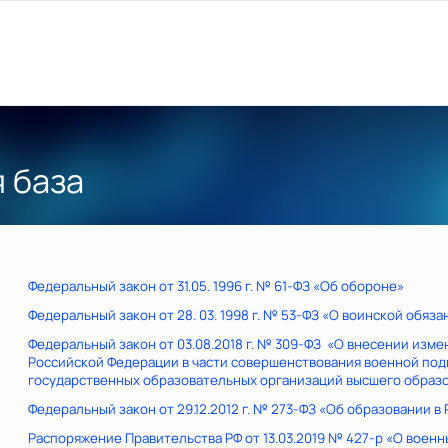
 база
Федеральный закон от 31.05. 1996 г. № 61-ФЗ «Об обороне»
Федеральный закон от 28. 03. 1998 г. № 53-ФЗ «О воинской обяз
Федеральный закон от 03.08.2018 г. № 309-ФЗ «О внесении изм
Российской Федерации в части совершенствования военной под
государственных образовательных организаций высшего образ
Федеральный закон от 29.12.2012 г. № 273-ФЗ «Об образовании 
Распоряжение Правительства РФ от 13.03.2019 № 427-р «О воен