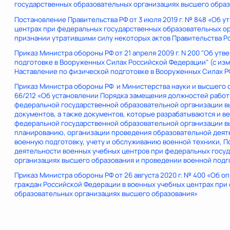
государственных образовательных организациях высшего обра
Постановление Правительства РФ от 3 июля 2019 г. № 848 «Об 
центрах при федеральных государственных образовательных ор
признании утратившими силу некоторых актов Правительства 
Приказ Министра обороны РФ от 21 апреля 2009 г. N 200 "Об ут
подготовке в Вооруженных Силах Российской Федерации" (с из
Наставление по физической подготовке в Вооруженных Силах Р
Приказ Министра обороны РФ и Министерства науки и высшего о
66/212 «Об установлении Порядка замещения должностей работ
федеральной государственной образовательной организации в
документов, а также документов, которые разрабатываются и в
федеральной государственной образовательной организации в
планированию, организации проведения образовательной деяте
военную подготовку, учету и обслуживанию военной техники, П
деятельности военных учебных центров при федеральных госу
организациях высшего образования и проведении военной подг
Приказ Министра обороны РФ от 26 августа 2020 г. № 400 «Об 
граждан Российской Федерации в военных учебных центрах при
образовательных организациях высшего образования»