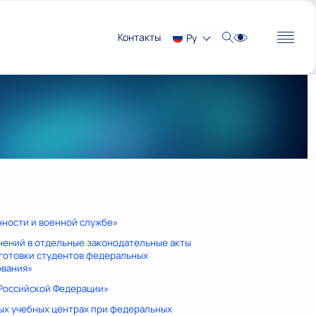
Контакты
Ру
анности и военной службе»
енений в отдельные законодательные акты
готовки студентов федеральных
ования»
в Российской Федерации»
ных учебных центрах при федеральных