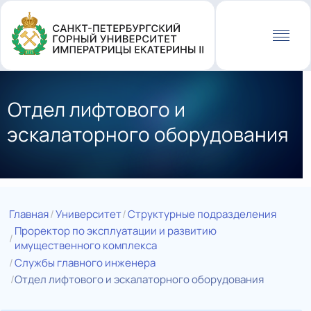
Перейти
к
основному
содержанию
Отдел лифтового и
эскалаторного оборудования
Главная
Университет
Структурные подразделения
Проректор по эксплуатации и развитию
имущественного комплекса
Службы главного инженера
Отдел лифтового и эскалаторного оборудования