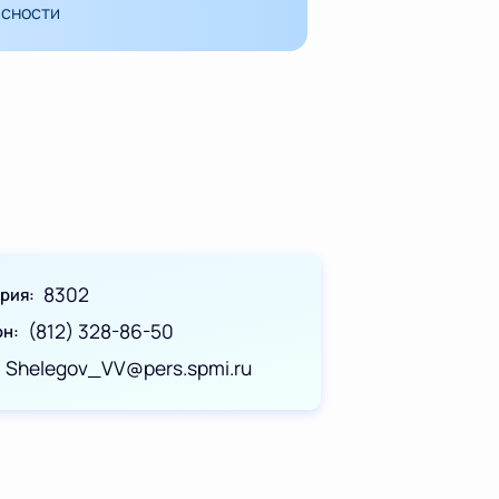
асности
8302
ория
(812) 328-86-50
он
Shelegov_VV@pers.spmi.ru