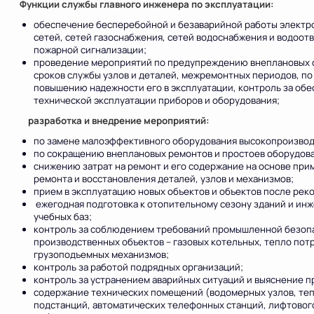
Функции службы главного инженера по эксплуатации:
обеспечение бесперебойной и безаварийной работы электро
сетей, сетей газоснабжения, сетей водоснабжения и водоотв
пожарной сигнализации;
проведение мероприятий по предупреждению внеплановых 
сроков службы узлов и деталей, межремонтных периодов, п
повышению надежности его в эксплуатации, контроль за об
технической эксплуатации приборов и оборудования;
разработка и внедрение мероприятий:
по замене малоэффективного оборудования высокопроизво
по сокращению внеплановых ремонтов и простоев оборудова
снижению затрат на ремонт и его содержание на основе пр
ремонта и восстановления деталей, узлов и механизмов;
прием в эксплуатацию новых объектов и объектов после рек
ежегодная подготовка к отопительному сезону зданий и ин
учебных баз;
контроль за соблюдением требований промышленной безопа
производственных объектов – газовых котельных, тепло по
грузоподъемных механизмов;
контроль за работой подрядных организаций;
контроль за устранением аварийных ситуаций и выяснение п
содержание технических помещений (водомерных узлов, те
подстанций, автоматических телефонных станций, лифтовог