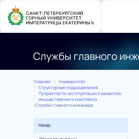
Перейти
к
основному
содержанию
Службы главного инж
Главная
Университет
Структурные подразделения
Проректор по эксплуатации и развитию
имущественного комплекса
Службы главного инженера
Назад