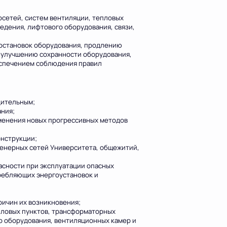
сетей, систем вентиляции, тепловых
едения, лифтового оборудования, связи,
остановок оборудования, продлению
о улучшению сохранности оборудования,
еспечением соблюдения правил
дительным;
ния;
именения новых прогрессивных методов
онструкции;
женерных сетей Университета, общежитий,
сности при эксплуатации опасных
требляющих энергоустановок и
ричин их возникновения;
пловых пунктов, трансформаторных
о оборудования, вентиляционных камер и