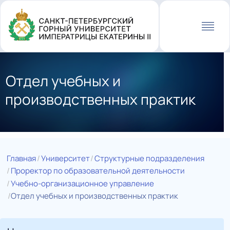
Перейти
к
основному
содержанию
Отдел учебных и
производственных практик
Главная
Университет
Структурные подразделения
Проректор по образовательной деятельности
Учебно-организационное управление
Отдел учебных и производственных практик