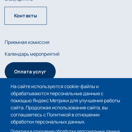
Контакты
Приемная комиссия
Календарь мероприятий
Оплата услуг
На сайте используются cookie-файлы и
обрабатываются персональные данные с
Сведения об образовательной организации
помощью Яндекс Метрики для улучшения работы
сайта. Продолжая использование сайта, вы
Политика в отношении обработки персональных
соглашаетесь с Политикой в отношении
данных
обработки персональных данных.
Политика использования cookie-файлов
Политика в отношении обработки персональных данных