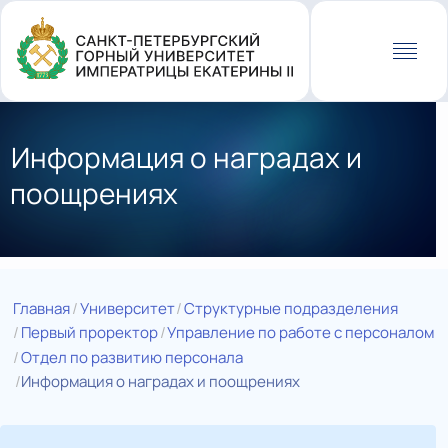
Перейти
к
основному
содержанию
Информация о наградах и
поощрениях
Главная
Университет
Структурные подразделения
Первый проректор
Управление по работе с персоналом
Отдел по развитию персонала
Информация о наградах и поощрениях