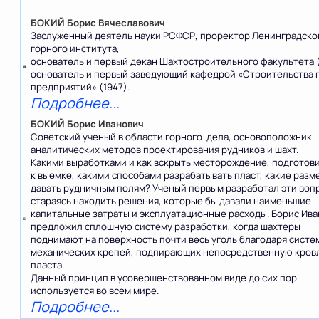
БОКИЙ Борис Вячеславович
Заслуженный деятель науки РСФСР, проректор Ленинградско
горного института,
основатель и первый декан Шахтостроительного факультета (
основатель и первый заведующий кафедрой «Строительства 
предприятий» (1947).
Подробнее...
БОКИЙ Борис Иванович
Советский ученый в области горного дела, основоположник
аналитических методов проектирования рудников и шахт.
Какими выработками и как вскрыть месторождение, подготови
к выемке, какими способами разрабатывать пласт, какие разм
давать рудничным полям? Ученый первым разработал эти воп
стараясь находить решения, которые бы давали наименьшие
капитальные затраты и эксплуатационные расходы. Борис Ив
предложил сплошную систему разработки, когда шахтеры
поднимают на поверхность почти весь уголь благодаря систе
механических крепей, подпирающих непосредственную кро
пласта.
Данный принцип в усовершенствованном виде до сих пор
используется во всем мире.
Подробнее...