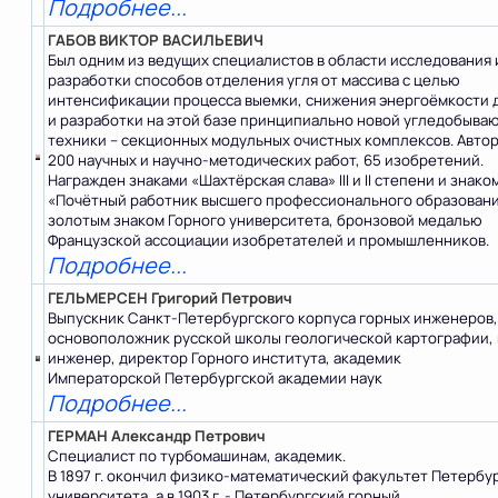
Подробнее...
ГАБОВ ВИКТОР ВАСИЛЬЕВИЧ
Был одним из ведущих специалистов в области исследования 
разработки способов отделения угля от массива с целью
интенсификации процесса выемки, снижения энергоёмкости 
и разработки на этой базе принципиально новой угледобыва
техники – секционных модульных очистных комплексов. Авто
200 научных и научно-методических работ, 65 изобретений.
Награжден знаками «Шахтёрская слава» III и II степени и знако
«Почётный работник высшего профессионального образовани
золотым знаком Горного университета, бронзовой медалью
Французской ассоциации изобретателей и промышленников.
Подробнее...
ГЕЛЬМЕРСЕН Григорий Петрович
Выпускник Санкт-Петербургского корпуса горных инженеров
основоположник русской школы геологической картографии,
инженер, директор Горного института, академик
Императорской Петербургской академии наук
Подробнее...
ГЕРМАН Александр Петрович
Специалист по турбомашинам, академик.
В 1897 г. окончил физико-математический факультет Петербу
университета, а в 1903 г. - Петербургский горный