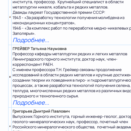
института, профессор. Крупнейший специалист в области
металлургии никеля, кобальта и редких металлов.
Дважды лауреат Государственной премии СССР:
1943 - «За разработку технологии получения молибдена из
некондиционных концентратов»,
1946 - «За комплекс работ по переработке медно-никелевых 
Заполярья».
Подробнее...
ГРЕЙВЕР Татьяна Наумовна
Профессор кафедры металлургии редких и легких металлов
Ленинградского горного института; доктор наук, член-
корреспондент РАЕН.
С именем профессора Т.Н. Грейвер связаны продолжение
исследований в области редких металлов и крупные достижен
создании теории их поведения в пиро- и гидрометаллургичес
процессах, а также разработка технологий получения селена,
теллура, многочисленных редких металлов из различных вид
природного и техногенного сырья.
Подробнее...
Григорьев Дмитрий Павлович
Выпускник Горного института, горный инженер-геолог, докто
геолого-минералогических наук, профессор, почетный член
Российского минералогического общества, почетный академ