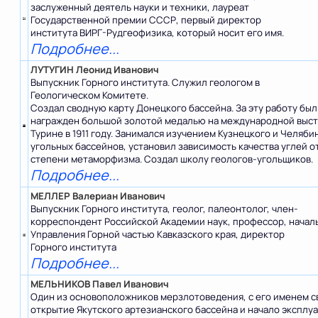
заслуженный деятель науки и техники, лауреат
Государственной премии СССР, первый директор
института ВИРГ-Рудгеофизика, который носит его имя.
Подробнее...
ЛУТУГИН Леонид Иванович
Выпускник Горного института. Служил геологом в
Геологическом Комитете.
Создал сводную карту Донецкого бассейна. За эту работу был
награжден большой золотой медалью на международной выст
Турине в 1911 году. Занимался изучением Кузнецкого и Челяби
угольных бассейнов, установил зависимость качества углей о
степени метаморфизма. Создал школу геологов-угольщиков.
Подробнее...
МЕЛЛЕР Валериан Иванович
Выпускник Горного института, геолог, палеонтолог, член-
корреспондент Российской Академии наук, профессор, начал
Управления Горной частью Кавказского края, директор
Горного института
Подробнее...
МЕЛЬНИКОВ Павел Иванович
Один из основоположников мерзлотоведения, с его именем с
открытие Якутского артезианского бассейна и начало эксплу