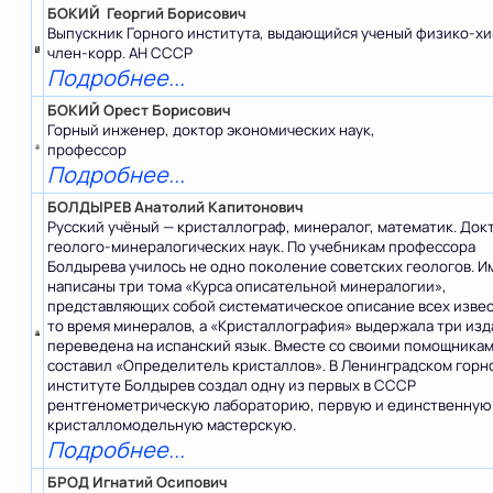
БОКИЙ Георгий Борисович
Выпускник Горного института, выдающийся ученый физико-хи
член-корр. АН СССР
Подробнее...
БОКИЙ Орест Борисович
Горный инженер, доктор экономических наук,
профессор
Подробнее...
БОЛДЫРЕВ Анатолий Капитонович
Русский учёный — кристаллограф, минералог, математик. Док
геолого-минералогических наук. По учебникам профессора
Болдырева училось не одно поколение советских геологов. И
написаны три тома «Курса описательной минералогии»,
представляющих собой систематическое описание всех извес
то время минералов, а «Кристаллография» выдержала три изд
переведена на испанский язык. Вместе со своими помощникам
составил «Определитель кристаллов». В Ленинградском горн
институте Болдырев создал одну из первых в СССР
рентгенометрическую лабораторию, первую и единственную
кристалломодельную мастерскую.
Подробнее...
БРОД Игнатий Осипович