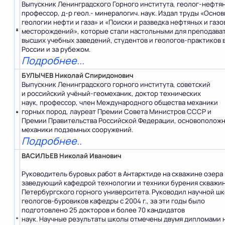
Выпускник Ленинградского Горного института, геолог-нефтян
профессор, д-р геол.- минералогич. наук. Издал труды «Осно
геологии нефти и газа» и «Поиски и разведка нефтяных и газо
месторождений», которые стали настольными для преподава
высших учебных заведений, студентов и геологов-практиков 
России и за рубежом.
Подробнее...
БУЛЫЧЕВ Николай Спиридонович
Выпускник Ленинградского горного института, советский
и российский учёный-геомеханик, доктор технических
наук, профессор, член Международного общества механики
горных пород, лауреат Премии Совета Министров СССР и
Премии Правительства Российской Федерации, основополож
механики подземных сооружений.
Подробнее..
ВАСИЛЬЕВ Николай Иванович
Руководитель буровых работ в Антарктиде на скважине озера 
заведующий кафедрой технологии и техники бурения скважин
Петербургского горного университета. Руководил научной ш
геологов-буровиков кафедры с 2004 г., за эти годы было
подготовлено 25 докторов и более 70 кандидатов
наук. Научные результаты школы отмечены двумя дипломами 