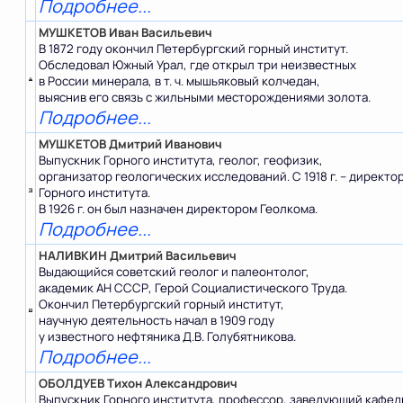
Подробнее...
МУШКЕТОВ Иван Васильевич
В 1872 году окончил Петербургский горный институт.
Обследовал Южный Урал, где открыл три неизвестных
в России минерала, в т. ч. мышьяковый колчедан,
выяснив его связь с жильными месторождениями золота.
Подробнее...
МУШКЕТОВ Дмитрий Иванович
Выпускник Горного института, геолог, геофизик,
организатор геологических исследований. С 1918 г. – директо
Горного института.
В 1926 г. он был назначен директором Геолкома.
Подробнее...
НАЛИВКИН Дмитрий Васильевич
Выдающийся советский геолог и палеонтолог,
академик АН СССР, Герой Социалистического Труда.
Окончил Петербургский горный институт,
научную деятельность начал в 1909 году
у известного нефтяника Д.В. Голубятникова.
Подробнее...
ОБОЛДУЕВ Тихон Александрович
Выпускник Горного института, профессор, заведующий кафе