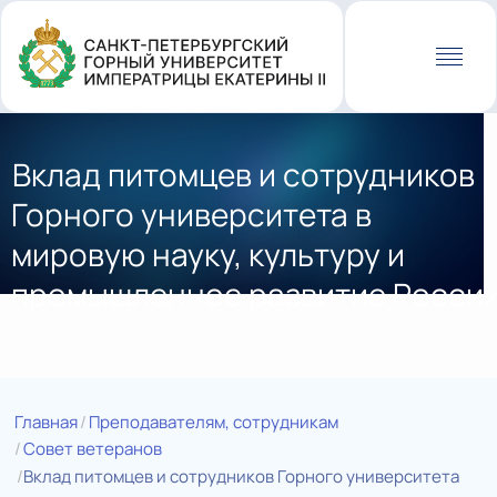
Перейти
к
основному
содержанию
Вклад питомцев и сотрудников
Горного университета в
мировую науку, культуру и
промышленное развитие Росси
Главная
Преподавателям, сотрудникам
Совет ветеранов
Вклад питомцев и сотрудников Горного университета