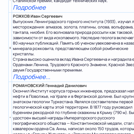
Сталинской премии, кандидат технических наук.
Подробнее
РОЖКОВ Иван Сергеевич
Выпускник Ленинградского горного института (1933), изучал
месторождения: алмазов, золота, платины, олова, вольфрама,
тантала, ниобия. Его волновала природа россыпи как таковой,
зависимости от вида ископаемого. Наследие геолога включае
80 научных публикаций. Память об ученом увековечена в назв
минерала рожковита, представляющем собой ромбические
кристаллы.
Страна высоко оценила вклад Ивана Сергеевича и наградила 
Орденами Ленина, Трудового Красного Знамени, Красной Зве
двумя Государственными премиями.
Подробнее...
РОМАНОВСКИЙ Геннадий Данилович
Окончил Институт корпуса горных инженеров, предсказал на
нефти в Поволжье, на Урале и в Ферганской долине. Был круп
знатоком геологии Туркестана. Являлся составителем первой
геологической карты этой территории. В 1877 году руководил
бурением рекордной по глубине скважины в Крыму (790 м). Б
удостоен высшей награды Императорского русского
географического общества — Константиновской медали, стал
кавалером ордена Св. Анны, написал около 150 трудов, котор
изданы в «Горном Журнале» и «Записках Минералогического