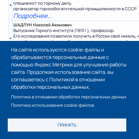
специалист по горному делу,
организатор горнообогатительной промышленности в СССР
Подробнее...
ШАДЛУН Николай Акимович
Выпускник Горного института (1913 г.), профессор.
Его исследования позволили получить в России свой никель, 
разработку крупнейшего в Европе месторождения калийных с
Подробнее...
На сайте используются cookie-файлы и
обрабатываются персональные данные с
ШАЛИМОВ Александр Иванович
Выпускник Ленинградского горного института, советский учё
помощью Яндекс Метрики для улучшения работы
геолог и писатель-фантаст. Кандидат геолого-минералогичес
сайта. Продолжая использование сайта, вы
наук, доцент, подполковник, член Союза писателей СССР.
соглашаетесь с Политикой в отношении
Подробнее
обработки персональных данных.
ШАМШЕВ Филипп Аристархович
Горный инженер-геолог, д.т.н., профессор, Заслуженный деят
Политика в отношении обработки персональных данных
науки и техники РСФСР, заведующий кафедрой
Политика использования cookie-файлов
техники разведки (технологии и техники бурения скважин)
Ленинградского горного института
с 1948 по 1977 гг.
Подробнее...
ПРИНЯТЬ
ШАФРАНОВСКИЙ Илларион Илларионович