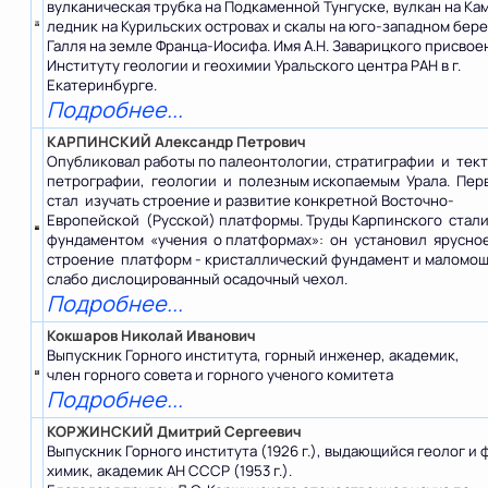
вулканическая трубка на Подкаменной Тунгуске, вулкан на Ка
ледник на Курильских островах и скалы на юго-западном берег
Галля на земле Франца-Иосифа. Имя А.Н. Заварицкого присвое
Институту геологии и геохимии Уральского центра РАН в г.
Екатеринбурге.
Подробнее...
КАРПИНСКИЙ Александр Петрович
Опубликовал работы по палеонтологии, стратиграфии и тек
петрографии, геологии и полезным ископаемым Урала. Пер
стал изучать строение и развитие конкретной Восточно-
Европейской (Русской) платформы. Труды Карпинского стал
фундаментом «учения о платформах»: он установил ярусно
строение платформ - кристаллический фундамент и маломо
слабо дислоцированный осадочный чехол.
Подробнее...
Кокшаров Николай Иванович
Выпускник Горного института, горный инженер, академик,
член горного совета и горного ученого комитета
Подробнее...
КОРЖИНСКИЙ Дмитрий Сергеевич
Выпускник Горного института (1926 г.), выдающийся геолог и 
химик, академик АН СССР (1953 г.).