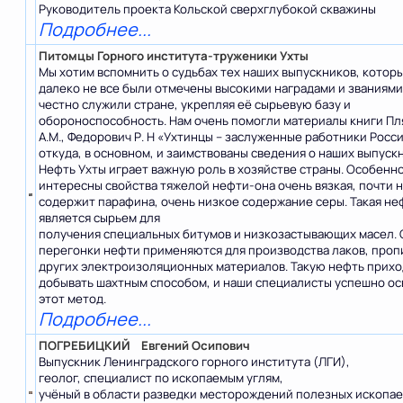
Руководитель проекта Кольской сверхглубокой скважины
Подробнее...
Питомцы Горного института-труженики Ухты
Мы хотим вспомнить о судьбах тех наших выпускников, котор
далеко не все были отмечены высокими наградами и званиями
честно служили стране, укрепляя её сырьевую базу и
обороноспособность. Нам очень помогли материалы книги Пл
А.М., Федорович Р. Н «Ухтинцы – заслуженные работники Росси
откуда, в основном, и заимствованы сведения о наших выпускн
Нефть Ухты играет важную роль в хозяйстве страны. Особенн
интересны свойства тяжелой нефти-она очень вязкая, почти 
содержит парафина, очень низкое содержание серы. Такая не
является сырьем для
получения специальных битумов и низкозастывающих масел. 
перегонки нефти применяются для производства лаков, проп
других электроизоляционных материалов. Такую нефть прих
добывать шахтным способом, и наши специалисты успешно о
этот метод.
Подробнее...
ПОГРЕБИЦКИЙ Евгений Осипович
Выпускник Ленинградского горного института (ЛГИ),
геолог, специалист по ископаемым углям,
учёный в области разведки месторождений полезных ископае