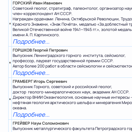
ГОРСКИЙ Иван Иванович
Советский геолог, стратиграф, палеонтолог, организатор нау
член-корреспондент АН СССР.
Награжден орденами: Ленина, Октябрьской Революции, Труд
Красного Знамени, «Знак Почёта», медалью «За доблестный т
Великой Отечественной войне 1941—1945 гг.», золотой медал
имени А. П. Карпинского.
Подробнее...
ГОРШКОВ Георгий Петрович
Выпускник Ленинградского горного института, сейсмолог,
профессор, лауреат государственной премии СССР.
Автор более 200 работ в области сейсмологии и сейсмотекто
Подробнее...
ГРАМБЕРГ Игорь Сергеевич
Выпускник Горного, советский и российский геолог,
доктор геолого-минералогических наук, академик АН СССР.
Директор ВНИИ Океангеология, основные научные интересы 
нефтяная геология арктического шельфа и минерагения Мир
океана.
Подробнее...
ГРЕЙВЕР Наум Соломонович
Выпускник металлургического факультета Петроградского го